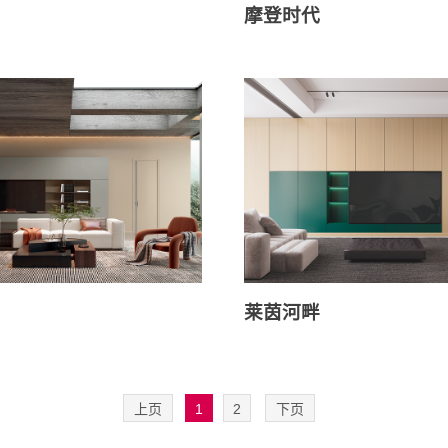
摩登时代
莱茵河畔
上页
1
2
下页