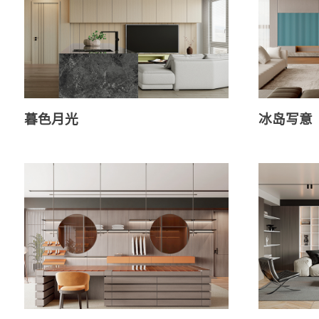
暮色月光
冰岛写意