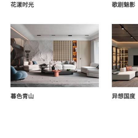
花漾时光
歌剧魅影
暮色青山
异想国度