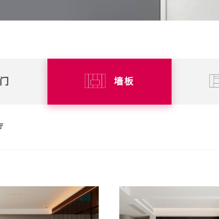
门
墙板
厅