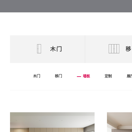
木门
移
木门
移门
墙板
定制
展