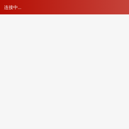
首页
关于我们
产品展示
资讯中心
服务体系
招商加盟
联系我们
官方商城