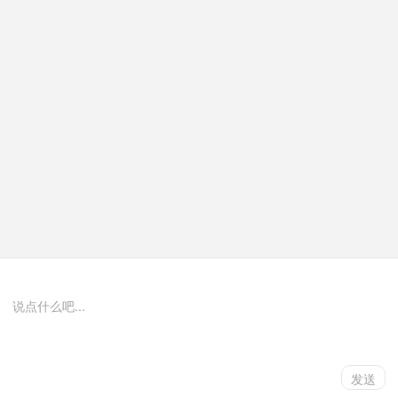
产品展示
关于我们
招商加盟
木门
集团简介
加盟政策
移门
资质荣誉
全方位盈利模式导入
墙板
团队展示
商学院免费培训
定制
发展历程
广告高额返利额度支持
展厅
免费ERP，酷家乐赋能
360度全方位O2O引流
快速供货支持
联系我们
联系我们
在线留言
沈阳多宝隆门业有限公司
辽ICP备2023012487号-2
沈阳网站建
设：
思勤传媒提供全程网络策划